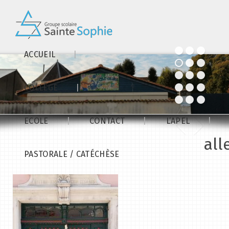
ACCUEIL
COLLÈGE
ECOLE
CONTACT
L’APEL
al
PASTORALE / CATÉCHÈSE