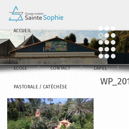
ACCUEIL
COLLÈGE
ECOLE
CONTACT
L’APEL
WP_20
PASTORALE / CATÉCHÈSE