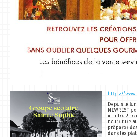
https://www
Depuis le lun
NEWREST pour
« Entre 2 co
nourriture a
préparer des 
dans les pla