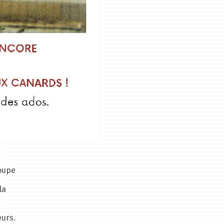
roupe
la
eurs.